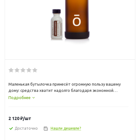
Маленькая бутылочка принесёт огромную пользу вашему
дому: средства хватит надолго благодаря экономной
концентрированной формуле. В состав входит тимол,
Подробнее
который отлично удалит загрязнения с сантехники, варочной
панели, столешниц, керамической плитки и других
поверхностей.
2 120
₽
/шт
Достаточно
Нашли дешевле?