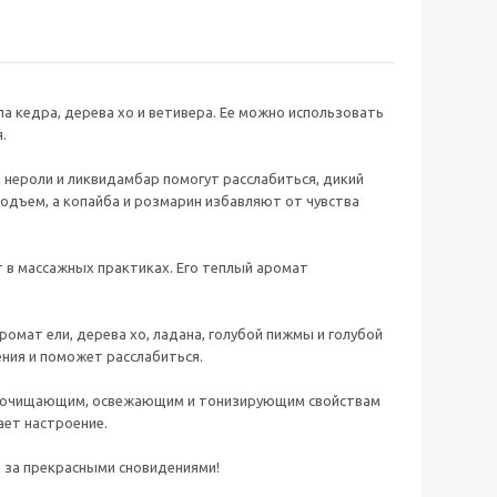
 кедра, дерева хо и ветивера. Ее можно использовать
.
 нероли и ликвидамбар помогут расслабиться, дикий
подъем, а копайба и розмарин избавляют от чувства
т в массажных практиках. Его теплый аромат
омат ели, дерева хо, ладана, голубой пижмы и голубой
ния и поможет расслабиться.
аря очищающим, освежающим и тонизирующим свойствам
ает настроение.
, за прекрасными сновидениями!