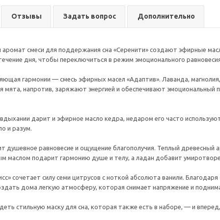
Отзывы
Задать вопрос
Дополнительно
ромат смеси для поддержания сна «Серенити» создают эфирные масла
 течение дня, чтобы переключиться в режим эмоционального равновесия
яющая гармонии — смесь эфирных масел «Адаптив». Лаванда, магнолия,
ая мята, напротив, заряжают энергией и обеспечивают эмоциональный 
 вдыхании дарит и эфирное масло кедра, недаром его часто использую
о и разум.
ит душевное равновесие и ощущение благополучия. Теплый древесный ар
м маслом подарит гармонию душе и телу, а ладан добавит умиротворе
исс» сочетает силу семи цитрусов с ноткой абсолюта ванили. Благод
оздать дома легкую атмосферу, которая снимает напряжение и подним
деть стильную маску для сна, которая также есть в наборе, — и вперед