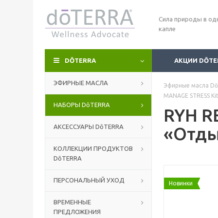
Сила природы в од
капле
DŌTERRA
АКЦИИ DŌTE
ЭФИРНЫЕ МАСЛА
Эфирные масла Dō
MANAGE STRESS Kit
НАБОРЫ DōTERRA
RYH R
АКСЕССУАРЫ DōTERRA
«Отды
КОЛЛЕКЦИИ ПРОДУКТОВ
DōTERRA
ПЕРСОНАЛЬНЫЙ УХОД
Новинки
ВРЕМЕННЫЕ
ПРЕДЛОЖЕНИЯ