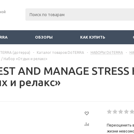
ной
RRA
ОБЗОРЫ
КАК КУПИТЬ
TERRA (дотерра)
-
Каталог товаров DōTERRA
-
НАБОРЫ DōTERRA
-
Н
 / Набор «Отдых и релакс»
EST AND MANAGE STRESS K
х и релакс»
Переоценить в
жизни невозмо