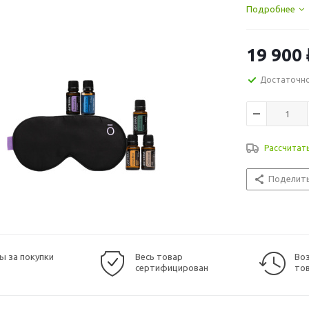
возможности о
Подробнее
сон и настрое
19 900
Достаточн
Рассчитат
Поделит
ы за покупки
Весь товар
Воз
сертифицирован
то