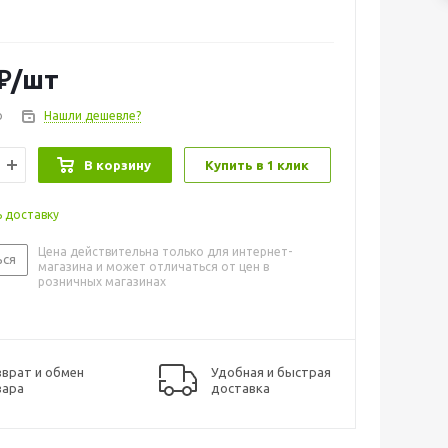
бновить организм и зарядиться энергией. Возьмем
ние под личный контроль!
₽
/шт
о
Нашли дешевле?
В корзину
Купить в 1 клик
ь доставку
Цена действительна только для интернет-
ься
магазина и может отличаться от цен в
розничных магазинах
врат и обмен
Удобная и быстрая
вара
доставка