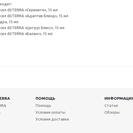
входит:
сел dōTERRA «Серенити», 15 мл
сел dōTERRA «Адаптив Бленд», 15 мл
дра, 15 мл
сел dōTERRA «Цитрус Блисс», 15 мл
сел dōTERRA «Баланс», 15 мл
ERRA
ПОМОЩЬ
ИНФОРМАЦИ
RRA
Помощь
Статьи
A
Условия оплаты
Обзоры
Условия доставки