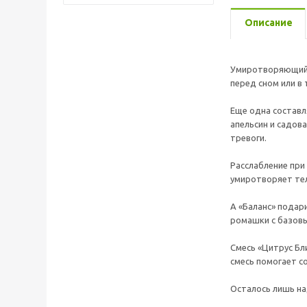
Описание
Умиротворяющий а
перед сном или в
Еще одна составл
апельсин и садов
тревоги.
Расслабление при
умиротворяет тел
А «Баланс» подар
ромашки с базовы
Смесь «Цитрус Бл
смесь помогает с
Осталось лишь на