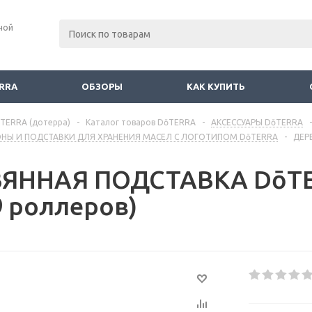
ной
RRA
ОБЗОРЫ
КАК КУПИТЬ
TERRA (дотерра)
-
Каталог товаров DōTERRA
-
АКСЕССУАРЫ DōTERRA
-
ОНЫ И ПОДСТАВКИ ДЛЯ ХРАНЕНИЯ МАСЕЛ С ЛОГОТИПОМ DōTERRA
-
ДЕР
ВЯННАЯ ПОДСТАВКА DōT
9 роллеров)