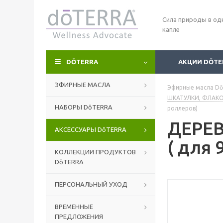
Сила природы в од
капле
DŌTERRA
АКЦИИ DŌTE
ЭФИРНЫЕ МАСЛА
Эфирные масла Dō
ШКАТУЛКИ, ФЛАК
НАБОРЫ DōTERRA
роллеров)
ДЕРЕ
АКСЕССУАРЫ DōTERRA
( для 
КОЛЛЕКЦИИ ПРОДУКТОВ
DōTERRA
ПЕРСОНАЛЬНЫЙ УХОД
ВРЕМЕННЫЕ
ПРЕДЛОЖЕНИЯ