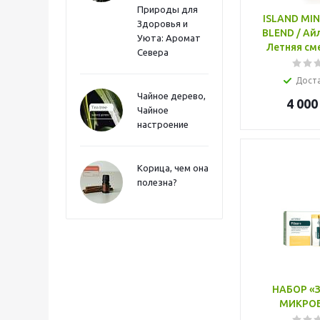
Природы для
ISLAND MI
Здоровья и
BLEND / Ай
Уюта: Аромат
Летняя сме
Севера
Дост
Чайное дерево,
4 000
Чайное
настроение
Корица, чем она
полезна?
НАБОР «
МИКРО