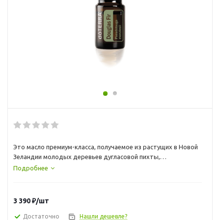
Это масло премиум-класса, получаемое из растущих в Новой
Зеландии молодых деревьев дугласовой пихты,
способствует свободному, легкому дыханию при
Подробнее
ароматическом использовании, а также очищает кожу при
местном применении.
3 390
₽
/шт
Достаточно
Нашли дешевле?