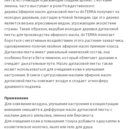
пихта, источающая освежающий сладкий аромат с нотками
лимона, часто выступает в роли Рождественского
дерева.Эфирное масло дугласовой пихты doTERRA получают из
молодых деревьев, растущих в Новой Зеландии, где это дерево
является весьма агрессивным видом, угрожающим экосистеме
страны. Таким образом, вырубая молодые деревья дугласовой
пихты для производства эфирного масла, doTERRA помогает
бороться с негативным воздействием этого растения-захватчика,
одновременно получая хвойное эфирное масло премиум-класса.
Дугласова пихта имеет уникальный химический состав, она
особенно богата бета-пиненом, который облегчает дыхание и
очищает дыхательные пути. Масло дугласовой пихты также
может использоваться для очищения кожи и улучшения
настроения. В смеси с цитрусовыми маслами эфирное масло
дугласовой пихты освежает воздух и создает атмосферу
душевного подъема.
Применение
Для освежения воздуха, улучшения настроения и концентрации
внимания смешайте в диффузоре масло дугласовой пихты с
маслами дикого апельсина, лимона или бергамота.
Для очищения кожи и повышения тонуса добавьте одну каплю в
косметическое молочко, мыло или гель для душа.