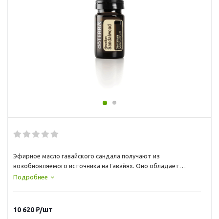
Эфирное масло гавайского сандала получают из
возобновляемого источника на Гавайях. Оно обладает
множеством полезных свойств, в том числе способностью
Подробнее
разглаживать кожу и улучшать настроение.
10 620
₽
/шт