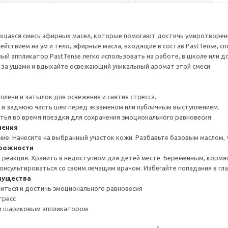
ющаяся смесь эфирных масел, которые помогают достичь умиротворени
йствием на ум и тело, эфирные масла, входящие в состав PastTense, 
й аппликатор PastTense легко использовать на работе, в школе или до
и за ушами и вдыхайте освежающий уникальный аромат этой смеси.
плечи и затылок для освежения и снятия стресса.
и и заднюю часть шеи перед экзаменом или публичным выступлением.
стья во время поездки для сохранения эмоционального равновесия
нения
ие: Нанесите на выбранный участок кожи. Разбавьте базовым маслом, 
рожности
реакция. Хранить в недоступном для детей месте. Беременным, корм
нсультироваться со своим лечащим врачом. Избегайте попадания в глаз
мущества
иться и достичь эмоционального равновесия
тресс
м шариковым аппликатором