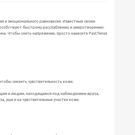
я и эмоционального равновесия. Известные своим
способствуют быстрому расслаблению и умиротворению.
ма. Чтобы снять напряжение, просто нанесите PastTense
чтобы снизить чувствительность кожи.
ящим и людям, находящимся под наблюдением врача,
а, уши и на чувствительные участки кожи.