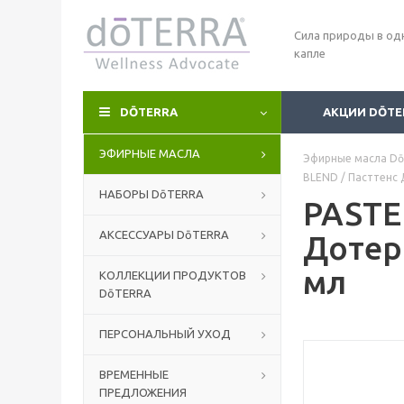
Сила природы в од
капле
DŌTERRA
АКЦИИ DŌTE
ЭФИРНЫЕ МАСЛА
Эфирные масла Dō
BLEND / Пасттенс 
НАБОРЫ DōTERRA
PASTE
АКСЕССУАРЫ DōTERRA
Дотер
мл
КОЛЛЕКЦИИ ПРОДУКТОВ
DōTERRA
ПЕРСОНАЛЬНЫЙ УХОД
ВРЕМЕННЫЕ
ПРЕДЛОЖЕНИЯ