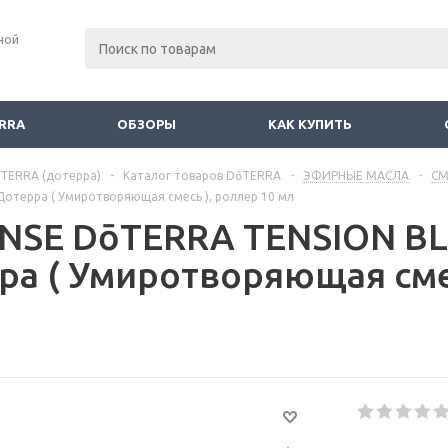
ной
RRA
ОБЗОРЫ
КАК КУПИТЬ
TERRA (дотерра)
-
Каталог товаров DōTERRA
-
ЭФИРНЫЕ МАСЛА
-
СМ
Дотерра ( Умиротворяющая смесь ), роллер 10 мл
NSE DōTERRA TENSION BL
ра ( Умиротворяющая смес