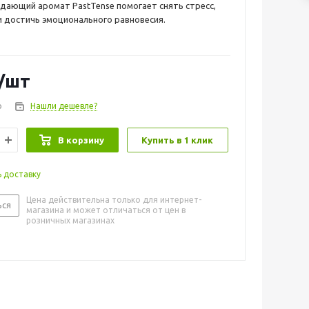
дающий аромат PastTense помогает снять стресс,
и достичь эмоционального равновесия.
/шт
о
Нашли дешевле?
В корзину
Купить в 1 клик
ь доставку
Цена действительна только для интернет-
ься
магазина и может отличаться от цен в
розничных магазинах