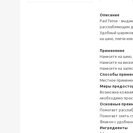
Описание
PastTense - выда
расслабляющим де
Удобный шариковы
на шею, плечи ил
Применение
Нанесите на шею, 
Нанесите на виск
Нанесите на запя
Способы приме
Местное применен
Меры предосто
Возможна кожная 
необходимо проко
Основные преи
Помогает расслаб
Помогает снять с
Флакон с удобны
Ингредиенты