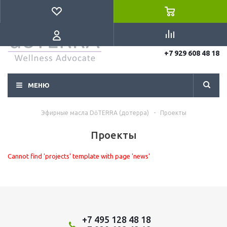
+7 495 128 48 18
+7 929 608 48 18
МЕНЮ
Эфирные масла DōTERRA (дотерра)
-
Проекты
Проекты
Cannot find 'projects' template with page 'news'
+7 495 128 48 18