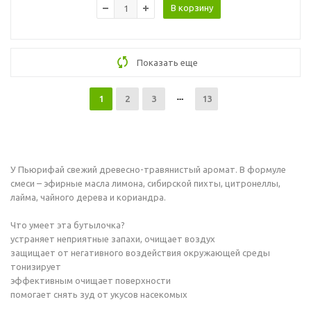
В корзину
Показать еще
1
2
3
13
У Пьюрифай свежий древесно-травянистый аромат. В формуле
смеси – эфирные масла лимона, сибирской пихты, цитронеллы,
лайма, чайного дерева и кориандра.
Что умеет эта бутылочка?
устраняет неприятные запахи, очищает воздух
защищает от негативного воздействия окружающей среды
тонизирует
эффективным очищает поверхности
помогает снять зуд от укусов насекомых