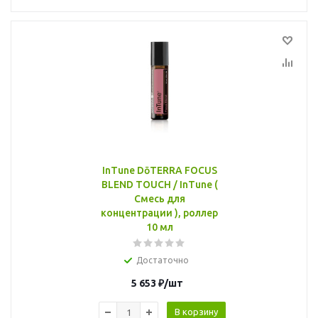
InTune DōTERRA FOCUS
BLEND TOUCH / InTune (
Смесь для
концентрации ), роллер
10 мл
Достаточно
5 653
₽
/шт
В корзину