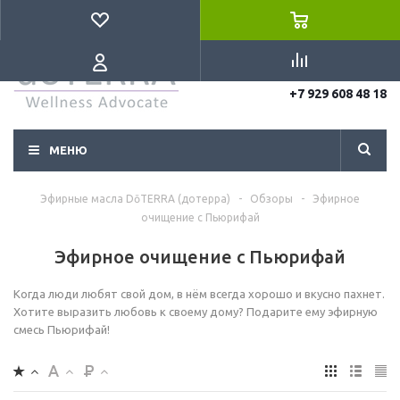
+7 495 128 48 18
+7 929 608 48 18
МЕНЮ
Эфирные масла DōTERRA (дотерра)
-
Обзоры
-
Эфирное
очищение c Пьюрифай
Эфирное очищение c Пьюрифай
Когда люди любят свой дом, в нём всегда хорошо и вкусно пахнет.
Хотите выразить любовь к своему дому? Подарите ему эфирную
смесь Пьюрифай!