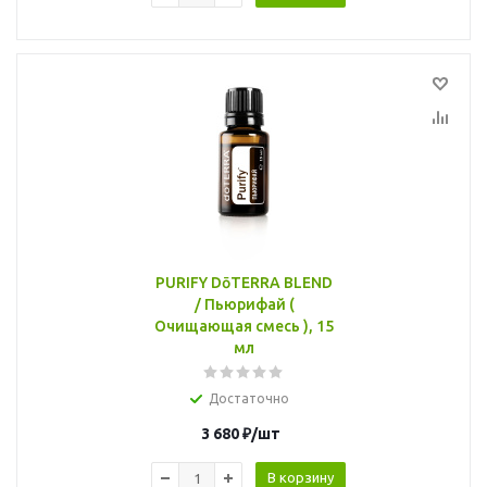
PURIFY DōTERRA BLEND
/ Пьюрифай (
Очищающая смесь ), 15
мл
Достаточно
3 680
₽
/шт
В корзину